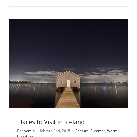
Places to Visit in Iceland
Por
admin
|
febrero 2nd, 2015
|
Feature
,
Summer
,
Warm
Countries