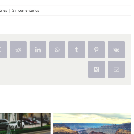
ries
|
Sin comentarios
Twitter
Reddit
LinkedIn
WhatsApp
Tumblr
Pinterest
Vk
Xing
Correo
electrón