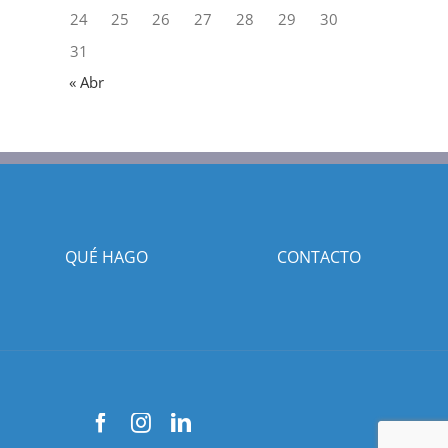
24
25
26
27
28
29
30
31
« Abr
QUÉ HAGO
CONTACTO