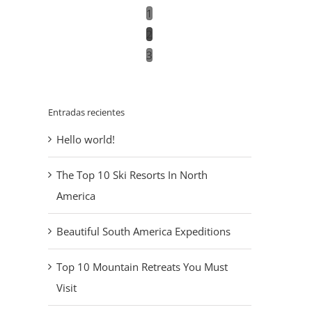
1
2
3
The Top 10 Ski Resorts In
Top 10 Mountain Retr
Entradas recientes
North America
Must Visit
febrero 2nd, 2015
|
Sin comentarios
febrero 2nd, 2015
|
Sin coment
Hello world!
The Top 10 Ski Resorts In North
America
Beautiful South America Expeditions
Top 10 Mountain Retreats You Must
Visit