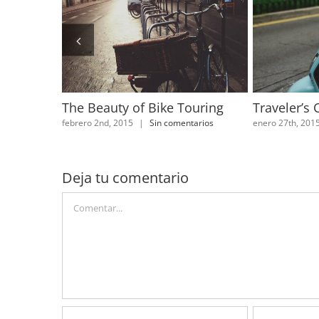
2015
The Beauty of Bike Touring
Traveler’s 
tarios
febrero 2nd, 2015
|
Sin comentarios
enero 27th, 201
Deja tu comentario
Comentar