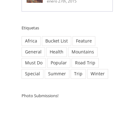
enero 27th, 2015
Etiquetas
Africa
Bucket List
Feature
General
Health
Mountains
Must Do
Popular
Road Trip
Special
Summer
Trip
Winter
ico
Photo Submissions!