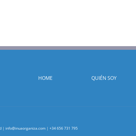
HOME
QUIÉN SOY
d
|
info@inuaorganiza.com
|
+34 656 731 795