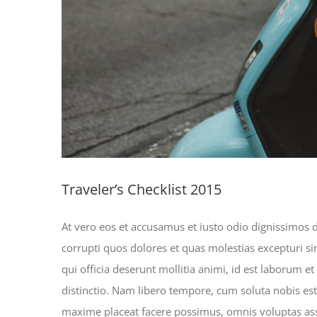
Traveler’s Checklist 2015
At vero eos et accusamus et iusto odio dignissimos 
corrupti quos dolores et quas molestias excepturi sin
qui officia deserunt mollitia animi, id est laborum 
distinctio. Nam libero tempore, cum soluta nobis es
maxime placeat facere possimus, omnis voluptas a