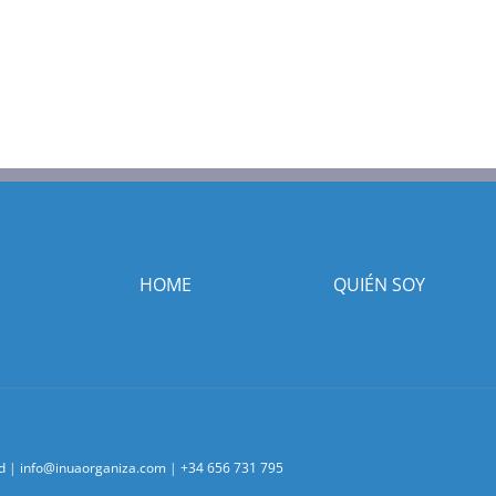
HOME
QUIÉN SOY
d
|
info@inuaorganiza.com
|
+34 656 731 795