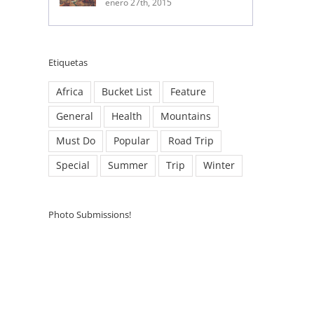
enero 27th, 2015
Etiquetas
Africa
Bucket List
Feature
General
Health
Mountains
Must Do
Popular
Road Trip
Special
Summer
Trip
Winter
Photo Submissions!
ico