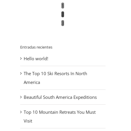
1
2
3
Entradas recientes
Hello world!
The Top 10 Ski Resorts In North
The Top 10 Ski Resorts In
Beautiful South Amer
America
North America
Expeditions
febrero 2nd, 2015
|
Sin comentarios
febrero 2nd, 2015
|
Sin coment
Beautiful South America Expeditions
Top 10 Mountain Retreats You Must
Visit