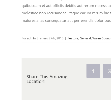
quibusdam et aut officiis debitis aut rerum necessita
molestiae non recusandae. Itaque earum rerum hic ten
maiores alias consequatur aut perferendis doloribus 
Por
admin
|
enero 27th, 2015
|
Feature
,
General
,
Warm Countr
Facebook
Share This Amazing
Location!