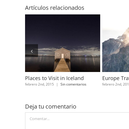
Artículos relacionados
reats You
Places to Visit in Iceland
Europe Tra
febrero 2nd, 2015
|
Sin comentarios
febrero 2nd, 20
tarios
Deja tu comentario
Comentar