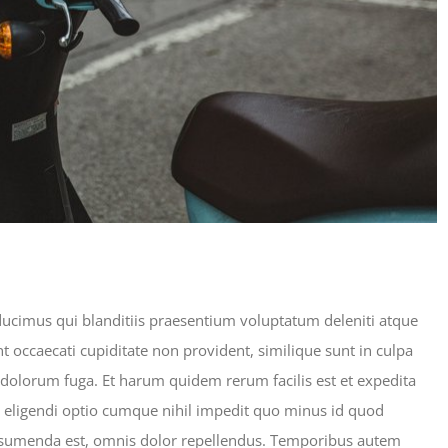
ducimus qui blanditiis praesentium voluptatum deleniti atque
t occaecati cupiditate non provident, similique sunt in culpa
et dolorum fuga. Et harum quidem rerum facilis est et expedita
t eligendi optio cumque nihil impedit quo minus id quod
ssumenda est, omnis dolor repellendus. Temporibus autem