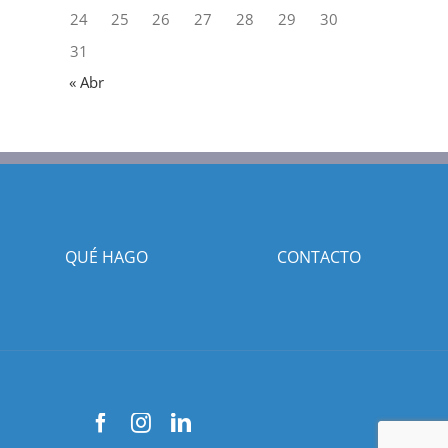
24
25
26
27
28
29
30
31
« Abr
QUÉ HAGO
CONTACTO