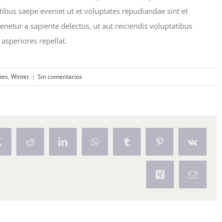
tibus saepe eveniet ut et voluptates repudiandae sint et
etur a sapiente delectus, ut aut reiciendis voluptatibus
asperiores repellat.
ies
,
Winter
|
Sin comentarios
Twitter
Reddit
LinkedIn
WhatsApp
Tumblr
Pinterest
Vk
Xing
Correo
electrón