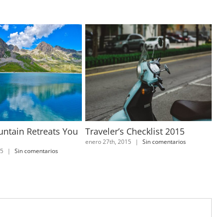
ntain Retreats You
Traveler’s Checklist 2015
enero 27th, 2015
|
Sin comentarios
15
|
Sin comentarios