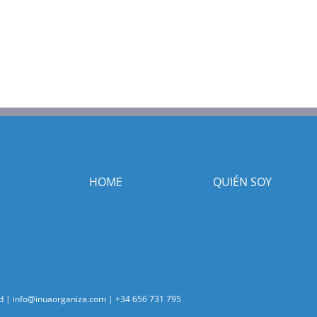
HOME
QUIÉN SOY
d
|
info@inuaorganiza.com
|
+34 656 731 795