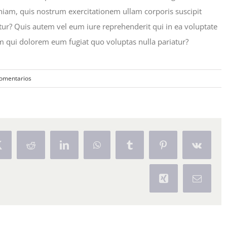
iam, quis nostrum exercitationem ullam corporis suscipit
ur? Quis autem vel eum iure reprehenderit qui in ea voluptate
um qui dolorem eum fugiat quo voluptas nulla pariatur?
comentarios
Twitter
Reddit
LinkedIn
WhatsApp
Tumblr
Pinterest
Vk
Xing
Correo
electrón