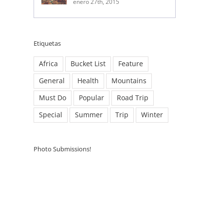
enero 27th, 2015
Etiquetas
Africa
Bucket List
Feature
General
Health
Mountains
Must Do
Popular
Road Trip
Special
Summer
Trip
Winter
Photo Submissions!
ico