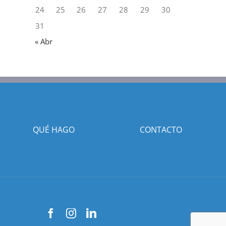
24
25
26
27
28
29
30
31
« Abr
QUÉ HAGO
CONTACTO