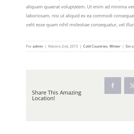
aliquam quaerat voluptatem. Ut enim ad minima ven
laboriosam, nisi ut aliquid ex ea commodi consequat
velit esse quam nihil molestiae consequatur, vel ill
Por
admin
|
febrero 2nd, 2015
|
Cold Countries
,
Winter
|
Sin 
Facebook
Share This Amazing
Location!