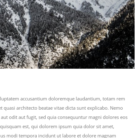
t voluptatem accusantium doloremque laudantium, totam rem
et quasi architecto beatae vitae dicta sunt explicabo. Nemo
aut odit aut fugit, sed quia consequuntur magni dolores eos
 quisquam est, qui dolorem ipsum quia dolor sit amet,
eius modi tempora incidunt ut labore et dolore magnam